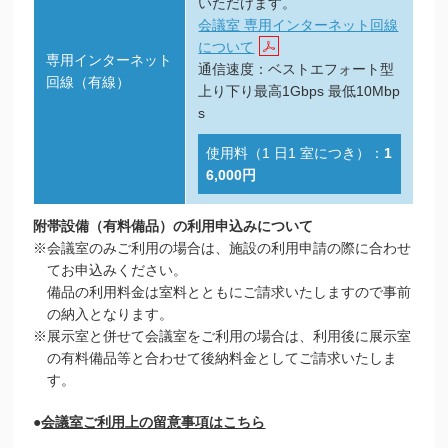
いただけます。
会議室 専用インターネット回線
について
専用インターネット
通信速度：ベストエフォート型
回線（有線）
上り下り最高1Gbps 最低10Mbp
s
使用料（1 日1 室につき）：
1
6,000円
附帯設備（有料備品）の利用申込みについて
※会議室のみご利用の場合は、施設の利用申請の際に合わせ
てお申込みください。
備品の利用料金は室料とともにご請求いたしますので事前
の納入となります。
※展示室と併せて会議室をご利用の場合は、利用後に展示室
の有料備品等と合わせて後納料金としてご請求いたしま
す。
●
会議室ご利用上の留意事項はこちら