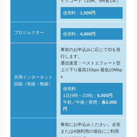
イクコード（10m、5m各1本）
使用料：
1,500円
プロジェクター
使用料：
4,000円
事前のお申込みに応じてIDを発
行します。
通信速度：ベストエフォート型
上り下り最高1Gbps 最低10Mbp
s
共用インターネット
回線（有線・無線）
使用料
1日(9時～21時)：
6,000円
午前／午後／夜間：
各2,000
円
事前にお申込みください。全室
またはA側利用の場合にご利用