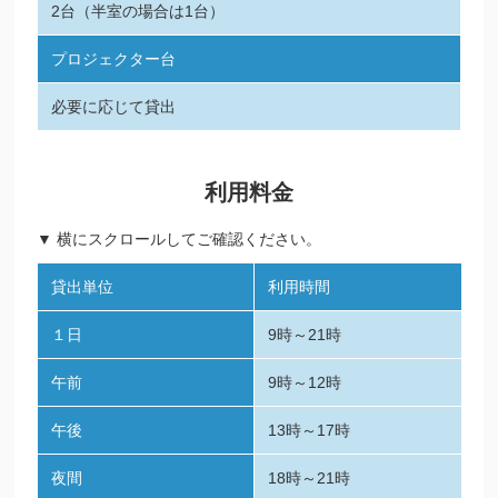
2台（半室の場合は1台）
プロジェクター台
必要に応じて貸出
利用料金
▼ 横にスクロールしてご確認ください。
貸出単位
利用時間
１日
9時～21時
午前
9時～12時
午後
13時～17時
夜間
18時～21時