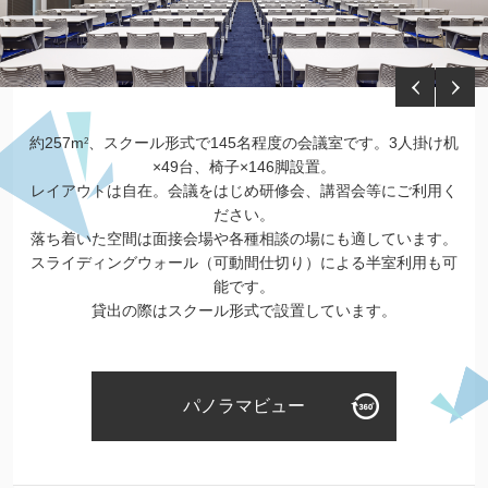
約257m
、スクール形式で145名程度の会議室です。3人掛け机
2
×49台、椅子×146脚設置。
レイアウトは自在。会議をはじめ研修会、講習会等にご利用く
ださい。
落ち着いた空間は面接会場や各種相談の場にも適しています。
スライディングウォール（可動間仕切り）による半室利用も可
能です。
貸出の際はスクール形式で設置しています。
パノラマビュー