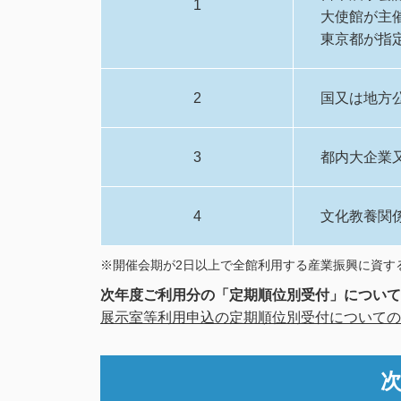
1
大使館が主
東京都が指
2
国又は地方
3
都内大企業
4
文化教養関
※開催会期が2日以上で全館利用する産業振興に資す
次年度ご利用分の「定期順位別受付」について
展示室等利用申込の定期順位別受付についての