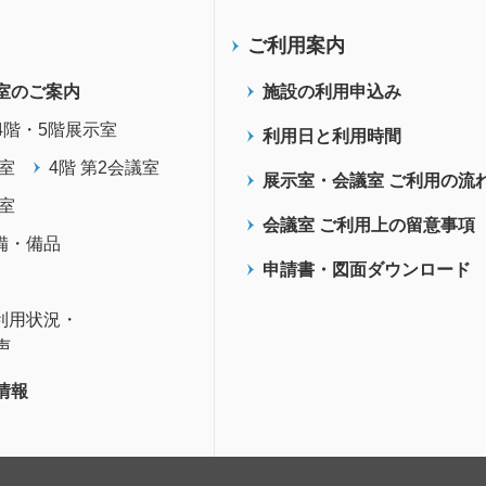
ご利用案内
室のご案内
施設の利用申込み
4階・5階展示室
利用日と利用時間
議室
4階 第2会議室
展示室・会議室 ご利用の流
議室
会議室 ご利用上の留意事項
備・備品
申請書・図面ダウンロード
利用状況・
声
情報