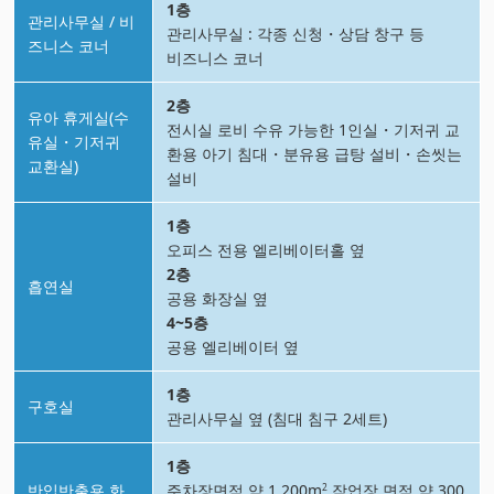
1층
관리사무실 / 비
관리사무실 : 각종 신청・상담 창구 등
즈니스 코너
비즈니스 코너
2층
유아 휴게실(수
전시실 로비 수유 가능한 1인실・기저귀 교
유실・기저귀
환용 아기 침대・분유용 급탕 설비・손씻는
교환실)
설비
1층
오피스 전용 엘리베이터홀 옆
2층
흡연실
공용 화장실 옆
4~5층
공용 엘리베이터 옆
1층
구호실
관리사무실 옆 (침대 침구 2세트)
1층
반입반출용 화
주차장면적 약 1,200m
작업장 면적 약 300
2