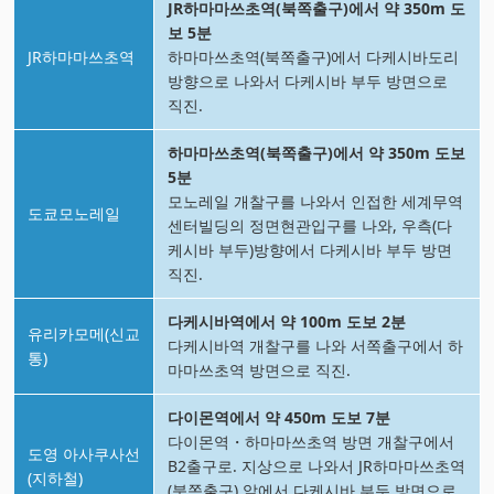
JR하마마쓰초역(북쪽출구)에서 약 350m 도
보 5분
JR하마마쓰초역
하마마쓰초역(북쪽출구)에서 다케시바도리
방향으로 나와서 다케시바 부두 방면으로
직진.
하마마쓰초역(북쪽출구)에서 약 350m 도보
5분
모노레일 개찰구를 나와서 인접한 세계무역
도쿄모노레일
센터빌딩의 정면현관입구를 나와, 우측(다
케시바 부두)방향에서 다케시바 부두 방면
직진.
다케시바역에서 약 100m 도보 2분
유리카모메(신교
다케시바역 개찰구를 나와 서쪽출구에서 하
통)
마마쓰초역 방면으로 직진.
다이몬역에서 약 450m 도보 7분
다이몬역・하마마쓰초역 방면 개찰구에서
도영 아사쿠사선
B2출구로. 지상으로 나와서 JR하마마쓰초역
(지하철)
(북쪽출구) 앞에서 다케시바 부두 방면으로