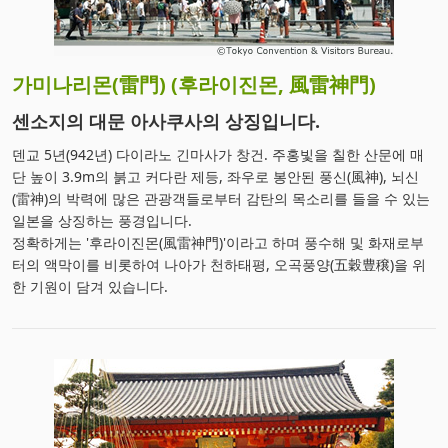
가미나리몬(雷門) (후라이진몬, 風雷神門)
센소지의 대문 아사쿠사의 상징입니다.
덴교 5년(942년) 다이라노 긴마사가 창건. 주홍빛을 칠한 산문에 매
단 높이 3.9m의 붉고 커다란 제등, 좌우로 봉안된 풍신(風神), 뇌신
(雷神)의 박력에 많은 관광객들로부터 감탄의 목소리를 들을 수 있는
일본을 상징하는 풍경입니다.
정확하게는 '후라이진몬(風雷神門)'이라고 하며 풍수해 및 화재로부
터의 액막이를 비롯하여 나아가 천하태평, 오곡풍양(五穀豊穣)을 위
한 기원이 담겨 있습니다.