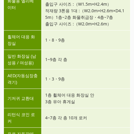
화물용 엘리베
출입구 사이즈 :（W1.5m×H2.4m）
이터
적재량 3톤용 1대 :（W2.0m×H2.6m×D4.1
5m）1층~2층 화물취급장・4층~7층
출입구 사이즈 :（W2.0m×H2.6m）
휠체어 대응 화
1・8・9층
장실
일반 화장실 (남
1~9층 각 층
성용 / 여성용)
AED(자동심장충
1・3・9층
격기)
1층 휠체어 대응 화장실 안
기저귀 교환대
3층 유아 휴게실
리턴식 코인 로
4~7층 각 층 10개 로커
커
음료 자동판매