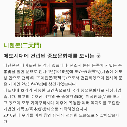
니텐몬(二天門)
에도시대에 건립된 중요문화재를 모시는 문
니텐몬은 다이토관 눈 앞에 있습니다. 센소지 본당 동쪽에 서있는 주
홍빛을 칠한 문으로 겐나 4년(1618년)에 도쇼구(東照宮)(나중에 에도
성 안으로 천좌)의 '즈이진몬(随身門)'으로서 건립되었으며 현재의 문
은 게이안 2년(1649년)에 창건되었습니다.
에도시대 초기의 귀중한 고건축으로서 국가 중요문화재로 지정되었
습니다. 불교의 수호신, 4천왕 중 증장천왕(좌), 지국천왕(우)를 모시
고 있으며 모두 가마쿠라시대 이후에 유행한 여러 목자재를 조합한
기법인 기목조(寄木造)방식으로 제작하였습니다.
2010년에 수리를 마쳐 창건 당시의 선명한 모습으로 되살아났습니
다.