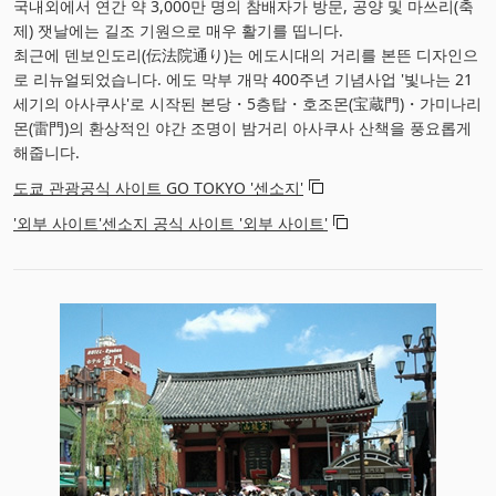
국내외에서 연간 약 3,000만 명의 참배자가 방문, 공양 및 마쓰리(축
제) 잿날에는 길조 기원으로 매우 활기를 띱니다.
최근에 덴보인도리(伝法院通り)는 에도시대의 거리를 본뜬 디자인으
로 리뉴얼되었습니다. 에도 막부 개막 400주년 기념사업 '빛나는 21
세기의 아사쿠사'로 시작된 본당・5층탑・호조몬(宝蔵門)・가미나리
몬(雷門)의 환상적인 야간 조명이 밤거리 아사쿠사 산책을 풍요롭게
해줍니다.
도쿄 관광공식 사이트 GO TOKYO '센소지'
'외부 사이트'센소지 공식 사이트 '외부 사이트'