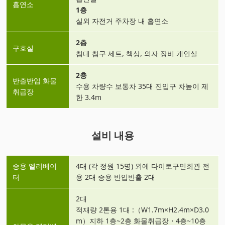
흡연소
1층
실외 자전거 주차장 내 흡연소
2층
구호실
침대 침구 세트, 책상, 의자 장비 개인실
2층
반출반입 화물
수용 차량수 보통차 35대 진입구 차높이 제
취급장
한 3.4m
설비 내용
승용 엘리베이
4대 (각 정원 15명) 외에 다이토구민회관 전
터
용 2대 승용 반입반출 2대
2대
적재량 2톤용 1대 :（W1.7m×H2.4m×D3.0
m）지하 1층~2층 화물취급장・4층~10층