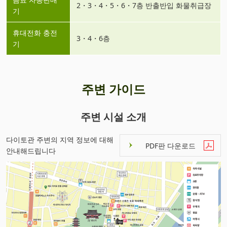
2・3・4・5・6・7층 반출반입 화물취급장
기
휴대전화 충전
3・4・6층
기
주변 가이드
주변 시설 소개
다이토관 주변의 지역 정보에 대해
PDF판 다운로드
안내해드립니다