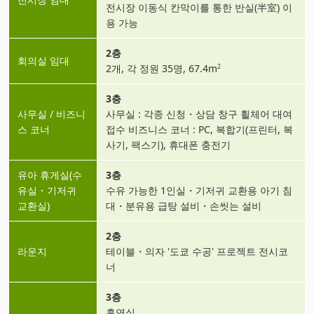
전시장 이동식 칸막이를 통한 반실(半室) 이
용 가능
2층
회의실 임대
2개, 각 정원 35명, 67.4m
2
3층
사무실 / 비즈니
사무실 : 각종 신청・상담 창구 휠체어 대여
스 코너
접수 비즈니스 코너 : PC, 복합기(프린터, 복
사기, 팩스기), 휴대폰 충전기
유아 휴게실(수
3층
유실・기저귀
수유 가능한 1인실・기저귀 교환용 아기 침
교환실)
대・분유용 급탕 설비・손씻는 설비
2층
라운지
테이블・의자 '도쿄 수공' 프로젝트 전시코
너
3층
흡연실