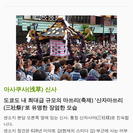
아사쿠사(浅草) 신사
도쿄도 내 최대급 규모의 마쓰리(축제) '산자마쓰리
(三社祭)'로 유명한 장엄한 모습
센소지 본당 오른쪽 옆에 있는 신사. 통칭 산자사마(三社様)로 친숙합
니다.
센소지 창건은 628년 미야토 강(현재의 스미다 강) 부근에 사는 어부