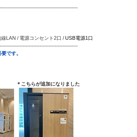
---------------------------------------------------
線LAN / 電源コンセント2口 /
USB電源1口
---------------------------------------------------
必要です。
＊こちらが追加になりました