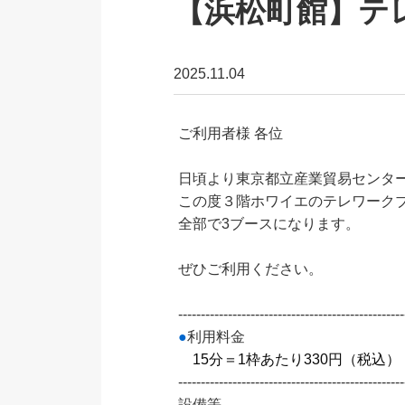
【浜松町館】テ
2025.11.04
ご利用者様 各位
日頃より東京都立産業貿易センタ
この度３階ホワイエのテレワークブー
全部で3ブースになります。
ぜひご利用ください。
--------------------------------------------------
●
利用料金
15分＝1枠あたり330円（税込）
--------------------------------------------------
設備等