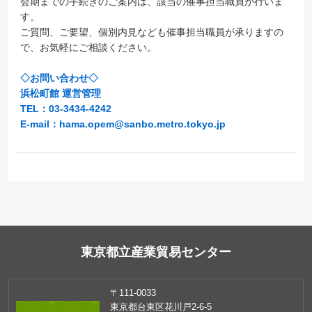
会期までの手続きのご案内は、該当の催事担当職員が行いま
す。
ご質問、ご要望、個別内見なども催事担当職員が承りますの
で、お気軽にご相談ください。
◇お問い合わせ◇
浜松町館 運営管理
TEL：03-3434-4242
E-mail：hama.opem@sanbo.metro.tokyo.jp
東京都立産業貿易センター
〒111-0033
東京都台東区花川戸2-6-5