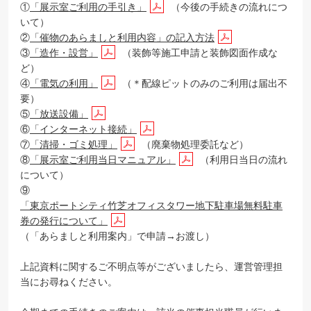
①
「展示室ご利用の手引き」
（今後の手続きの流れにつ
いて）
②
「催物のあらましと利用内容」の記入方法
③
「造作・設営」
（装飾等施工申請と装飾図面作成な
ど）
④
「電気の利用」
（＊配線ピットのみのご利用は届出不
要）
⑤
「放送設備」
⑥
「インターネット接続」
⑦
「清掃・ゴミ処理」
（廃棄物処理委託など）
⑧
「展示室ご利用当日マニュアル」
（利用日当日の流れ
について）
⑨
「東京ポートシティ竹芝オフィスタワー地下駐車場無料駐車
券の発行について」
（「あらましと利用案内」で申請→お渡し）
上記資料に関するご不明点等がございましたら、運営管理担
当にお尋ねください。