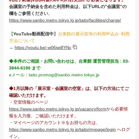
会議室の予納金を含めた利用料金は、以下URLの”会議室”の
欄をご参照ください
。
https://www.sanbo.metro.tokyo.lg.jp/taito/facilities/charge/
【
YouTube動画配信中
】
台東館の展示室等の利用申込み･利用
方法について
→
https://youtu.be/-w06iwi8YNc
◆本件のご相談・お問い合わせは、台東館 運営管理担当 : 03-
3844-6190 まで
eメール：taito.promog@sanbo.metro.tokyo.jp
◆1月以降の「展示室・会議室の空室」は、以下の方法にてご
確認いただけます。
・空室情報のページ
https://www.sanbo.metro.tokyo.lg.jp/vacancy/form
から必要情
報を入力後、ご確認いただけます。
・マイページのアカウント※をお持ちの方は、
https://www.sanbo.metro.tokyo.lg.jp/taito/mypage/login
へログ
イン。