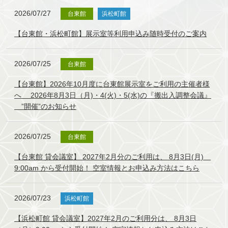
2026/07/27
台東館
浜松町館
【台東館・浜松町館】展示室等利用申込み随時受付のご案内
2026/07/25
台東館
【台東館】2026年10月度に台東館展示室をご利用の主催者様
へ 2026年8月3日（月)・4(火)・5(水)の『搬出入調整会議』
”開催”のお知らせ
2026/07/25
台東館
【台東館 貸会議室】 2027年2月分のご利用は、 8月3日(月)
9:00am から受付開始！ 空室情報とお申込み方法はこちら
2026/07/23
浜松町館
【浜松町館 貸会議室】2027年2月のご利用分は、 8月3日