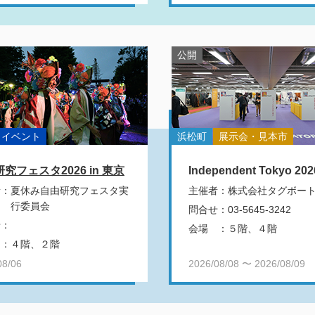
公開
イベント
浜松町
展示会・見本市
究フェスタ2026 in 東京
Independent Tokyo 202
者
：
夏休み自由研究フェスタ実
主催者
：
株式会社タグボー
行委員会
問合せ
：
03-5645-3242
せ
：
会場
：
５階、４階
：
４階、２階
08/06
2026/08/08 〜 2026/08/09