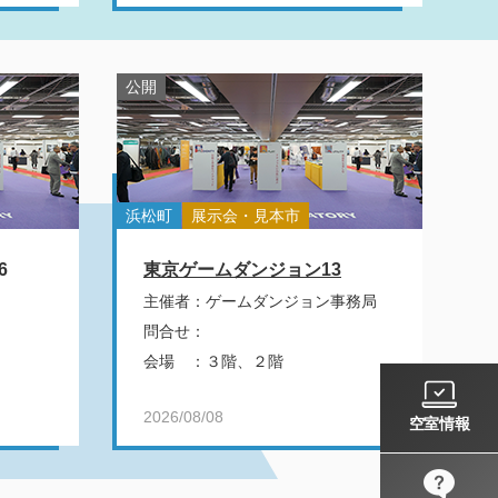
公開
浜松町
展示会・見本市
6
東京ゲームダンジョン13
ト
主催者
：
ゲームダンジョン事務局
問合せ
：
会場
：
３階、２階
2026/08/08
空室情報