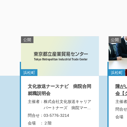
公開
公開
浜松町
浜松町
文化放送ナースナビ 病院合同
障が
就職説明会
会【
主催者
：
株式会社文化放送キャリア
主催
パートナーズ 病院マー...
問合
問合せ
：
03-5776-3214
会場
会場
：
２階