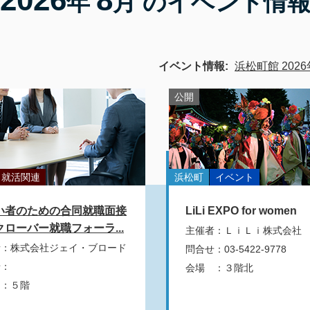
年
月 のイベント情
イベント情報:
浜松町館 2026
公開
就活関連
浜松町
イベント
い者のための合同就職面接
LiLi EXPO for women
クローバー就職フォーラ...
主催者
：
ＬｉＬｉ株式会社
者
：
株式会社ジェイ・ブロード
問合せ
：
03-5422-9778
せ
：
会場
：
３階北
：
５階