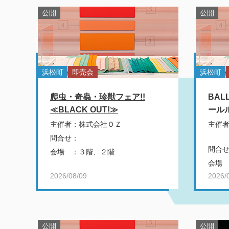
公開
公開
浜松町
即売会
浜松町
爬虫・奇蟲・珍獣フェア!!
BALL
≪BLACK OUT!≫
ールル
主催者
：
株式会社ＯＺ
主催
問合せ
：
問合
会場
：
３階、２階
会場
2026/08/09
2026/
公開
公開