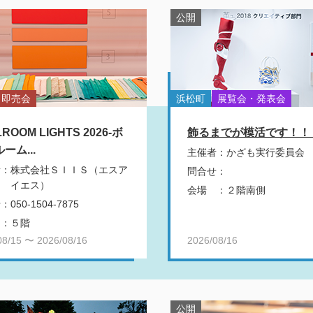
公開
即売会
浜松町
展覧会・発表会
ROOM LIGHTS 2026-ボ
飾るまでが模活です！！ vo
ーム...
主催者
：
かざも実行委員会
者
：
株式会社ＳＩＩＳ（エスア
問合せ
：
イエス）
会場
：
２階南側
せ
：
050-1504-7875
：
５階
08/15 〜 2026/08/16
2026/08/16
公開