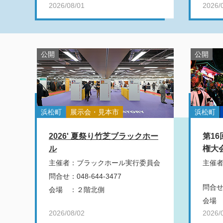
2026/08/01
2026/
公開
公開
浜松町
展示会・見本市
浜松町
2026' 夏祭り竹芝ブラックホー
第1
ル
権大
主催者
：
ブラックホール実行委員会
主催
問合せ
：
048-644-3477
問合
会場
：
２階北側
会場
2026/08/02
2026/