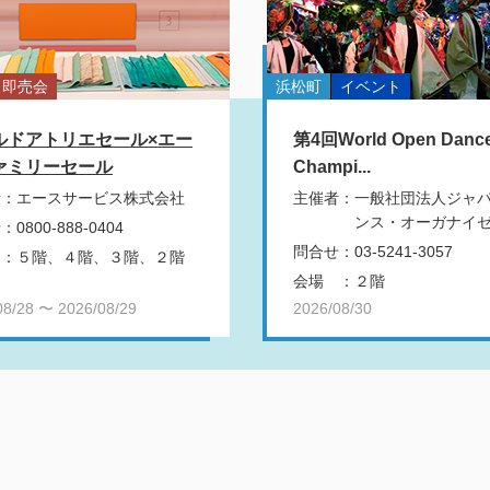
即売会
浜松町
イベント
ルドアトリエセール×エー
第4回World Open Danc
ァミリーセール
Champi...
者
：
エースサービス株式会社
主催者
：
一般社団法人ジャ
ンス・オーガナイゼー
せ
：
0800-888-0404
問合せ
：
03-5241-3057
：
５階、４階、３階、２階
会場
：
２階
08/28 〜 2026/08/29
2026/08/30