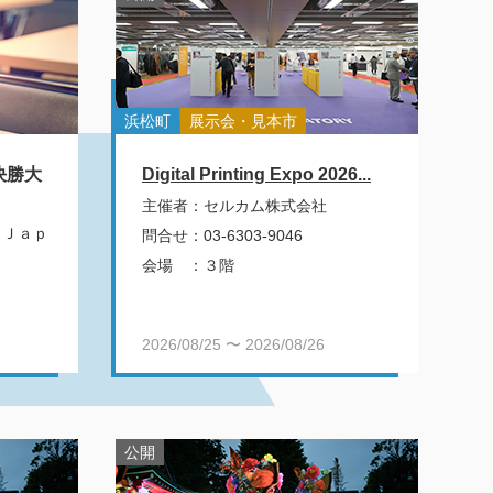
浜松町
展示会・見本市
 決勝大
Digital Printing Expo 2026...
主催者
：
セルカム株式会社
 Ｊａｐ
問合せ
：
03-6303-9046
会場
：
３階
2026/08/25 〜 2026/08/26
公開