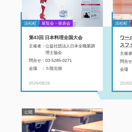
浜松町
展覧会・発表会
浜松町
第43回 日本料理全国大会
ワー
スフ
主催者
：
公益社団法人日本全職業調
理士協会
主催
問合せ
：
03-5285-0271
問合
会場
：
５階北側
会場
2026/08/26
2026/
公開