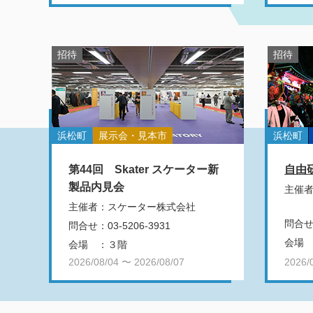
招待
招待
浜松町
展示会・見本市
浜松町
第44回 Skater スケーター新
自由研
製品内見会
主催
主催者
：
スケーター株式会社
問合
問合せ
：
03-5206-3931
会場
会場
：
３階
2026/08/04 〜 2026/08/07
2026/