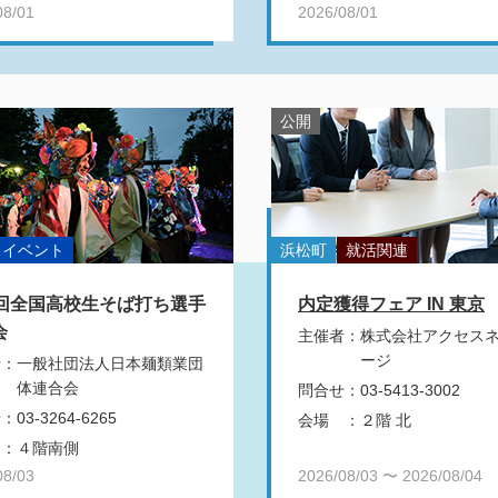
08/01
2026/08/01
公開
イベント
浜松町
就活関連
6回全国高校生そば打ち選手
内定獲得フェア IN 東京
会
主催者
：
株式会社アクセス
ージ
者
：
一般社団法人日本麺類業団
体連合会
問合せ
：
03-5413-3002
せ
：
03-3264-6265
会場
：
２階 北
：
４階南側
08/03
2026/08/03 〜 2026/08/04