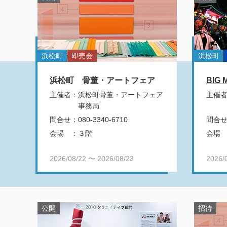
浜松町
即売会
浜松町
浜松町 骨董・アートフェア
BIG 
主催者
：
浜松町骨董・アートフェア
主催
事務局
問合せ
：
080-3340-6710
問合
会場
：
３階
会場
2026/08/22 〜 2026/08/23
2026/
公開
招待