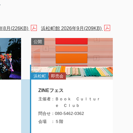
報
年8月(226KB)
浜松町館 2026年9月(209KB)
公開
浜松町
即売会
ZINEフェス
主催者
：
Ｂｏｏｋ Ｃｕｌｔｕｒ
ｅ Ｃｌｕｂ
問合せ
：
080-5462-0362
会場
：
５階