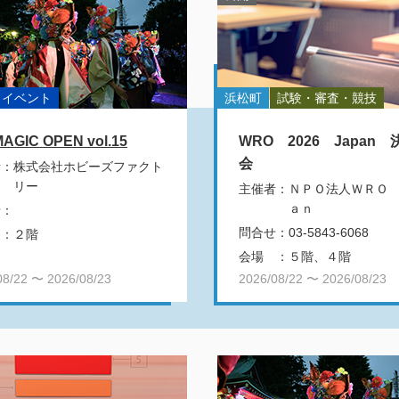
イベント
浜松町
試験・審査・競技
MAGIC OPEN vol.15
WRO 2026 Japan
会
者
：
株式会社ホビーズファクト
リー
主催者
：
ＮＰＯ法人ＷＲＯ
ａｎ
せ
：
問合せ
：
03-5843-6068
：
２階
会場
：
５階、４階
08/22 〜 2026/08/23
2026/08/22 〜 2026/08/23