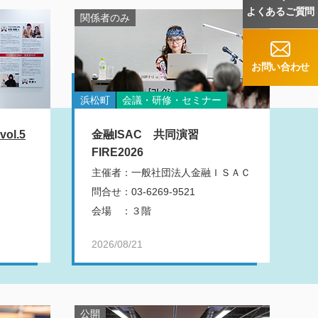
よくあるご質問
関係者のみ
お問い合わせ
浜松町
会議・研修・セミナー
l.5
金融ISAC 共同演習
FIRE2026
主催者
：
一般社団法人金融ＩＳＡＣ
問合せ
：
03-6269-9521
会場
：
３階
2026/08/21
公開