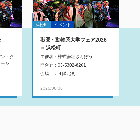
浜松町
イベント
e
獣医・動物系大学フェア2026
in 浜松町
パン・ダ
主催者
：
株式会社さんぽう
シ...
問合せ
：
03-5302-8261
会場
：
４階北側
2026/08/30