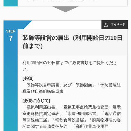
マイページ
STEP
7
装飾等設営の届出（利用開始日の10日
前まで）
利用開始日の10日前までに必要書類をご提出くださ
い。
[必須]
「装飾等設営申請書」及び「装飾図面」「予防管理組
織及び自衛組織編成表」
[必要に応じて]
「電気利用届出書」「電気工事点検票兼検査票・展示
室絶縁抵抗測定値表」「水道利用届出書」「電話通信
等回線施工届」
「軽飲食等設営届」「廃棄物処理の委
託に関する事務委任契約」「高所作業車使用届」