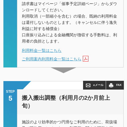
請求書はマイページ「催事予定詳細ページ」からダウ
ンロードしてください。
利⽤取消（⼀部縮⼩を含む）の場合、既納の利⽤料⾦
は還付しないものとします。（キャンセルに伴う逸失
利益に対する補償⾦）
口座振り込みによる金融機関が徴収する手数料は、利
用者の負担とします。
利用料金一覧はこちら
ご利用案内利用料金一覧はこちら
eメール
FAX
STEP
5
搬入搬出調整（利用月の2か月前上
旬）
施設のより効率的かつ円滑なご利用のために、荷扱場