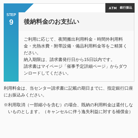
銀行振込
STEP
9
後納料金のお支払い
ご利用に応じて、夜間搬出利用料金・時間外利用料
金・光熱水費・附帯設備・備品利用料金等をご精算く
ださい。
納入期限は、請求書発行日から15日以内です。
請求書はマイページ「催事予定詳細ページ」からダウ
ンロードしてください。
利用料金は、当センター請求書に記載の期日までに、指定銀行口座
にお振込みください。
※利⽤取消（⼀部縮⼩を含む）の場合、既納の利⽤料⾦は還付しな
いものとします。（キャンセルに伴う逸失利益に対する補償⾦）