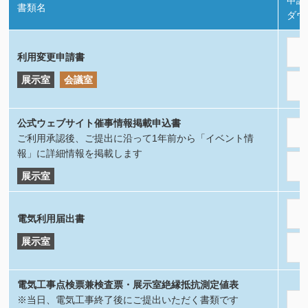
申請
書類名
ダウ
利用変更申請書
展示室
会議室
公式ウェブサイト催事情報掲載申込書
ご利用承認後、ご提出に沿って1年前から「イベント情
報」に詳細情報を掲載します
展示室
電気利用届出書
展示室
電気工事点検票兼検査票・展示室絶縁抵抗測定値表
※当日、電気工事終了後にご提出いただく書類です